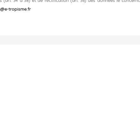
ès (art. 34 à 38) et de rectification (art. 36) des données le concer
5@e-tropisme.fr